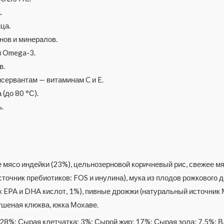
.
ца.
нов и минералов.
и Omega-3.
в.
сервантам — витаминам C и E.
(до 80 °С).
.
 мясо индейки (23%), цельнозерновой коричневый рис, свежее мяс
точник пребиотиков: FOS и инулина), мука из плодов рожкового д
 EPA и DHA кислот, 1%), пивные дрожжи (натуральный источник М
сушеная клюква, юкка Мохаве.
28%; Сырая клетчатка: 3%; Сырой жир: 17%; Сырая зола: 7,5%; В