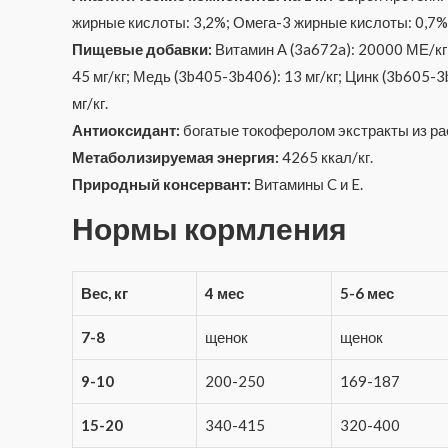
жирные кислоты: 3,2%; Омега-3 жирные кислоты: 0,7%
Пищевые добавки:
Витамин А (3a672a): 20000 МЕ/кг;
45 мг/кг; Медь (3b405-3b406): 13 мг/кг; Цинк (3b605-3b
мг/кг.
Антиоксидант:
богатые токоферолом экстракты из ра
Метаболизируемая энергия:
4265 ккал/кг.
Природный консервант:
Витамины C и E.
Нормы кормления
Вес, кг
4 мес
5-6 мес
7-8
щенок
щенок
9-10
200-250
169-187
15-20
340-415
320-400