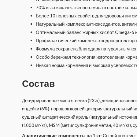
70% высококачественного мяса в составе корма
Более 10 полезных свойств для здоровья питом
Натуральный комплекс антиоксидантов, витами
Оптимальный баланс жирных кислот Omega-6 
Профилактический комплекс хондропротекторо
Формула сохранена благодаря натуральным кон
Особо бережная технология изготовления корма 
Низкая норма кормления и высокая усвояемость
Состав
Дегидрированное мясо ягненка (23%), дегидрированное
индейки (6%), порошок корней цикория (натуральный ис
сушеный антарктический криль (натуральный источник
(1000 мг/кг), MSM (метилсульфонилметан, 40 мг/кг), 
Аналитические компоненты на 1 кг:
Сырой протеин: 