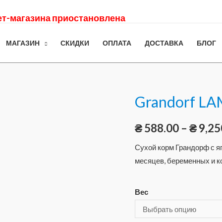
нет-магазина приостановлена
МАГАЗИН
СКИДКИ
ОПЛАТА
ДОСТАВКА
БЛОГ
Grandorf LA
₴
588.00
–
₴
9,25
Сухой корм Грандорф с я
месяцев, беременных и к
Вес