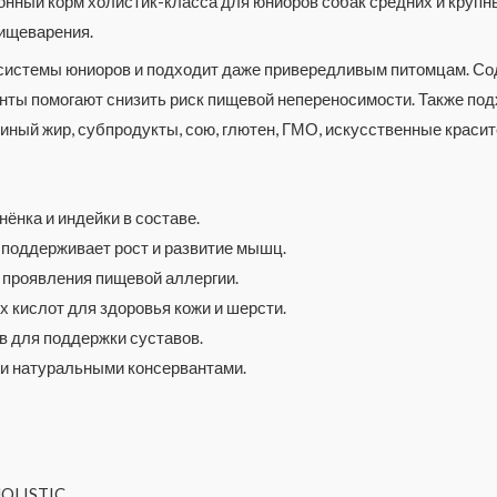
ный корм холистик-класса для юниоров собак средних и крупных
пищеварения.
системы юниоров и подходит даже привередливым питомцам. Со
енты помогают снизить риск пищевой непереносимости. Также по
куриный жир, субпродукты, сою, глютен, ГМО, искусственные крас
ёнка и индейки в составе.
 поддерживает рост и развитие мышц.
 проявления пищевой аллергии.
 кислот для здоровья кожи и шерсти.
 для поддержки суставов.
 и натуральными консервантами.
HOLISTIC.