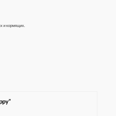
х и кормящих.
ppy”