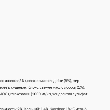
о ягненка (8%), свежее мясо индейки (8%), жир
ерева, сушеное яблоко, свежее масло лосося (1%),
ОС), глюкозамин (1000 мг/кг), хондроитин сульфат
лажность: 9%; Кальций: 1,4%; Фосфор: 1%; Омега-6