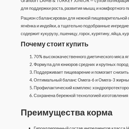
Grandorf LAMB & TURKEY JUNIOR — сухой полнорацион
для поддержки роста, развития мышц и комфортного 
Рацион сбалансирован для нежной пищеварительной 
ягнёнка и индейки, а тщательно подобранные ингреди
содержит кукурузу, пшеницу, горох, курятину, яйца, 
Почему стоит купить
70% высококачественного диетического мяса ягн
Формула для юниоров средних и крупных пород
Поддерживает пищеварение и помогает снизить
Оптимальный баланс Омега-6 и Омега-3 жирных
Профилактический комплекс хондропротекторов
Сохранена бережной технологией изготовления
Преимущества корма
Гипоаллергенный состав ингредиентов класса 