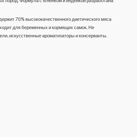
 пород. Формула с ягнёнком и индейкой разработана
держит 70% высококачественного диетического мяса
дходит для беременных и кормящих самок. Не
ители, искусственные ароматизаторы и консерванты.