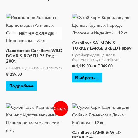
НЕТ НА СКЛАДЕ
Carnilove SALMON &
TURKEY LARGE BREED Puppy
Лакомство Carnilove WILD
Сухой корм для щенков и
BOAR & ROSEHIPS Dog —
беременных сук "Carnilove"
200г.
₴
1,119.00
–
₴
7,349.00
Лакомства для собак «Carnilove»
₴
239.00
Выбрать ...
Подробнее
Скидка
Carnilove LAMB & WILD
BOAR Dog