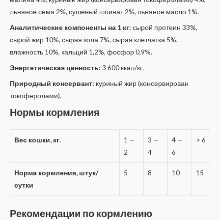
льняное семя 2%, сушеный шпинат 2%, льняное масло 1%.
Аналитические компоненты на 1 кг:
сырой протеин 33%,
сырой жир 10%, сырая зола 7%, сырая клетчатка 5%,
влажность 10%, кальций 1,2%, фосфор 0,9%.
Энергетическая ценность:
3 600 ккал/кг.
Природный консервант:
куриный жир (консервирован
токоферолами).
Нормы кормления
Вес кошки, кг.
1 —
3 —
4 —
> 6
2
4
6
Норма кормления, штук/
5
8
10
15
сутки
Рекомендации по кормлению