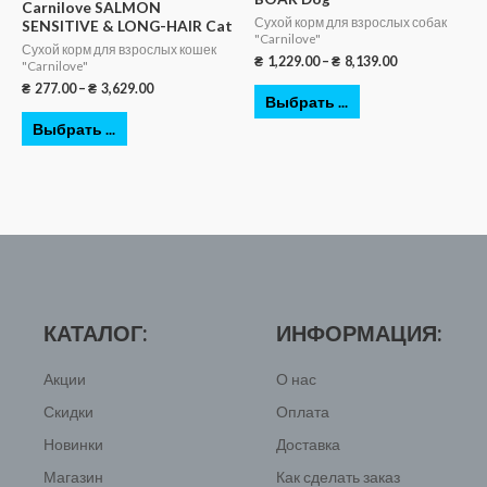
Carnilove SALMON
Сухой корм для взрослых собак
SENSITIVE & LONG-HAIR Cat
"Carnilove"
Сухой корм для взрослых кошек
₴
1,229.00
–
₴
8,139.00
"Carnilove"
₴
277.00
–
₴
3,629.00
Выбрать ...
Выбрать ...
КАТАЛОГ:
ИНФОРМАЦИЯ:
Акции
О нас
Скидки
Оплата
Новинки
Доставка
Магазин
Как сделать заказ