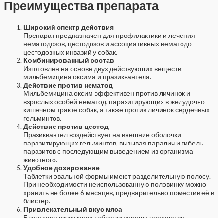
Преимущества препарата
Широкий спектр действия
Препарат предназначен для профилактики и лечения
нематодозов, цестодозов и ассоциативных нематодо-
цестодозных инвазий у собак.
Комбинированный состав
Изготовлен на основе двух действующих веществ:
мильбемицина оксима и празиквантела.
Действие против нематод
Мильбемицина оксим эффективен против личинок и
взрослых особей нематод, паразитирующих в желудочно-
кишечном тракте собак, а также против личинок сердечных
гельминтов.
Действие против цестод
Празиквантел воздействует на внешние оболочки
паразитирующих гельминтов, вызывая паралич и гибель
паразитов с последующим выведением из организма
животного.
Удобное дозирование
Таблетки овальной формы имеют разделительную полосу.
При необходимости неиспользованную половинку можно
хранить не более 6 месяцев, предварительно поместив её в
блистер.
Привлекательный вкус мяса
Благодаря вкусу мяса таблетки хорошо поедаются