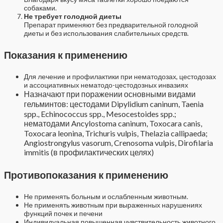
собаками.
Не требует голодной диеты
Препарат применяют без предварительной голодной
диеты и без использования слабительных средств.
Показания к применению
Для лечение и профилактики при нематодозах, цестодозах
и ассоциативных нематодо-цестодозных инвазиях
Назначают
при поражении основными видами
гельминтов: цестодами Dipylidium caninum, Taenia
spp., Echinococcus spp., Mesocestoides spp.;
нематодами Ancylostoma caninum, Toxocara canis,
Toxocara leonina, Trichuris vulpis, Thelazia callipaeda;
Angiostrongylus vasorum, Crenosoma vulpis, Dirofilaria
immitis (в профилактических целях)
Противопоказания к применению
Не применять больным и ослабленным животным.
Не применять животным при выраженных нарушениях
функций почек и печени
Индивидуальная повышенная чувствительность животного