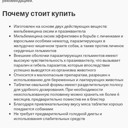
рекомендацией.
Почему стоит купить
Изготовлен на основе двух действующих веществ:
мильбемицина оксим и празиквантела
Мильбемицина оксим эффективен в борьбе с личинками и
взрослыми особями нематод, паразитирующих в
желудочно-кишечном тракте собак, а также против личинок
сердечных гельминтов
Внешние оболочки паразитирующих гельминтов имеют
высокую чувствительность к празиквантелу, что вызывает
паралич и гибель паразитов, которые впоследствии
успешно выводятся из организма животного
Относится к малоопасным препаратам, разрешен к
использованию для беременных и лактирующих животных
Таблетки овальной формы имеют разделительную полосу
для удобного дозирования. При необходимости
неиспользованную половинку можно хранить не более 6
месяцев, предварительно поместив ее в блистер
Благодаря привлекательному вкусу мяса таблетки хорошо
поедаются собаками
Не требует предварительной голодной диеты и
использования слабительных средств