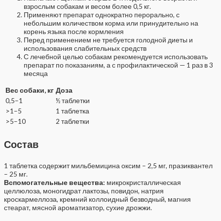
взрослым собакам и весом более 0,5 кг.
Применяют препарат однократно перорально, с
небольшим количеством корма или принудительно на
корень языка после кормления
Перед применением не требуется голодной диеты и
использования слабительных средств
С лечебной целью собакам рекомендуется использовать
препарат по показаниям, а с профилактической — 1 раз в 3
месяца
Вес собаки, кг
Доза
0,5–1
½ таблетки
>1–5
1 таблетка
>5–10
2 таблетки
Состав
1 таблетка содержит мильбемицина оксим – 2,5 мг, празиквантел
– 25 мг.
Вспомогательные вещества:
микрокристаллическая
целлюлоза, моногидрат лактозы, повидон, натрия
кроскармеллоза, кремний коллоидный безводный, магния
стеарат, мясной ароматизатор, сухие дрожжи.