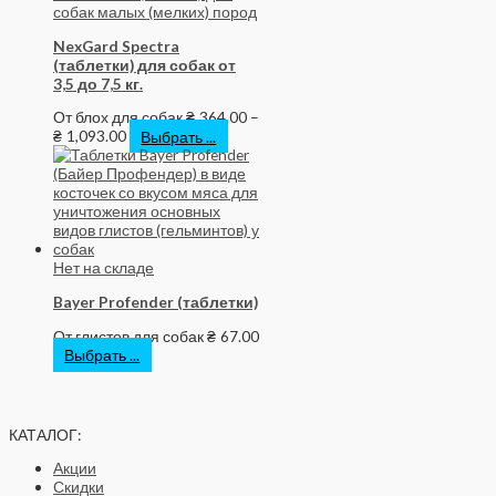
NexGard Spectra
(таблетки) для собак от
3,5 до 7,5 кг.
От блох для собак
₴
364.00
–
₴
1,093.00
Выбрать ...
Нет на складе
Bayer Profender (таблетки)
От глистов для собак
₴
67.00
Выбрать ...
КАТАЛОГ:
Акции
Скидки