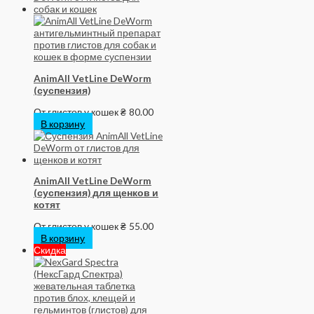
AnimAll VetLine DeWorm
(суспензия)
От глистов у кошек
₴
80.00
В корзину
AnimAll VetLine DeWorm
(суспензия) для щенков и
котят
От глистов у кошек
₴
55.00
В корзину
Скидка