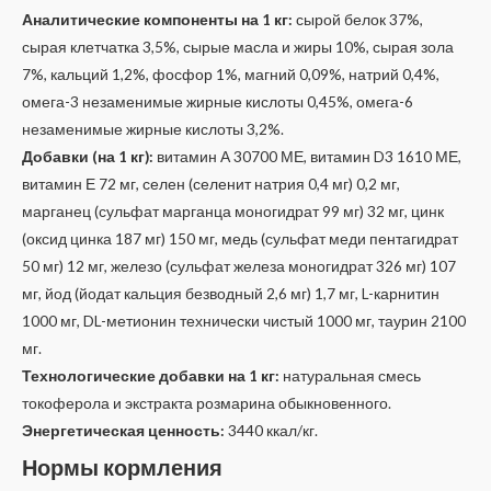
Аналитические компоненты на 1 кг:
сырой белок 37%,
сырая клетчатка 3,5%, сырые масла и жиры 10%, сырая зола
7%, кальций 1,2%, фосфор 1%, магний 0,09%, натрий 0,4%,
омега-3 незаменимые жирные кислоты 0,45%, омега-6
незаменимые жирные кислоты 3,2%.
Добавки (на 1 кг):
витамин А 30700 МЕ, витамин D3 1610 МЕ,
витамин Е 72 мг, селен (селенит натрия 0,4 мг) 0,2 мг,
марганец (сульфат марганца моногидрат 99 мг) 32 мг, цинк
(оксид цинка 187 мг) 150 мг, медь (сульфат меди пентагидрат
50 мг) 12 мг, железо (сульфат железа моногидрат 326 мг) 107
мг, йод (йодат кальция безводный 2,6 мг) 1,7 мг, L-карнитин
1000 мг, DL-метионин технически чистый 1000 мг, таурин 2100
мг.
Технологические добавки на 1 кг:
натуральная смесь
токоферола и экстракта розмарина обыкновенного.
Энергетическая ценность:
3440 ккал/кг.
Нормы кормления