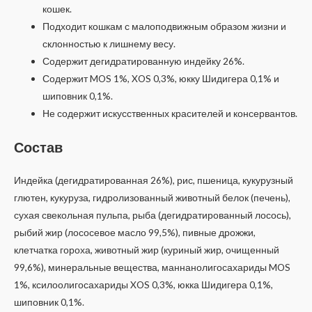
кошек.
Подходит кошкам с малоподвижным образом жизни и
склонностью к лишнему весу.
Содержит дегидратированную индейку 26%.
Содержит MOS 1%, XOS 0,3%, юкку Шидигера 0,1% и
шиповник 0,1%.
Не содержит искусственных красителей и консервантов.
Состав
Индейка (дегидратированная 26%), рис, пшеница, кукурузный
глютен, кукуруза, гидролизованный животный белок (печень),
сухая свекольная пульпа, рыба (дегидратированный лосось),
рыбий жир (лососевое масло 99,5%), пивные дрожжи,
клетчатка гороха, животный жир (куриный жир, очищенный
99,6%), минеральные вещества, маннанолигосахариды MOS
1%, ксилоолигосахариды XOS 0,3%, юкка Шидигера 0,1%,
шиповник 0,1%.