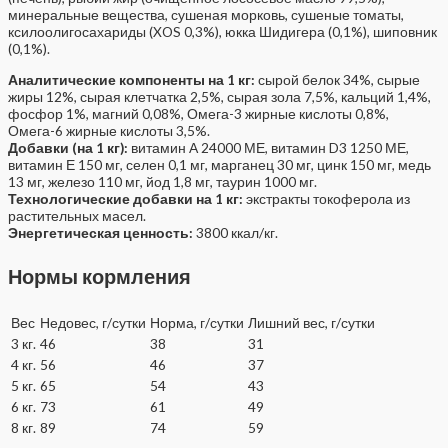
минеральные вещества, сушеная морковь, сушеные томаты,
ксилоолигосахариды (XOS 0,3%), юкка Шидигера (0,1%), шиповник
(0,1%).
Аналитические компоненты на 1 кг:
сырой белок 34%, сырые
жиры 12%, сырая клетчатка 2,5%, сырая зола 7,5%, кальций 1,4%,
фосфор 1%, магний 0,08%, Омега-3 жирные кислоты 0,8%,
Омега-6 жирные кислоты 3,5%.
Добавки (на 1 кг):
витамин А 24000 МЕ, витамин D3 1250 МЕ,
витамин Е 150 мг, селен 0,1 мг, марганец 30 мг, цинк 150 мг, медь
13 мг, железо 110 мг, йод 1,8 мг, таурин 1000 мг.
Технологические добавки на 1 кг:
экстракты токоферола из
растительных масел.
Энергетическая ценность:
3800 ккал/кг.
Нормы кормления
Вес
Недовес, г/сутки
Норма, г/сутки
Лишний вес, г/сутки
3 кг.
46
38
31
4 кг.
56
46
37
5 кг.
65
54
43
6 кг.
73
61
49
8 кг.
89
74
59