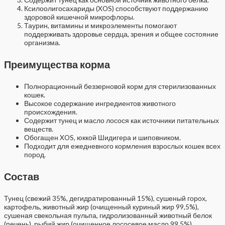
Ксилоолигосахариды (XOS) способствуют поддержанию
здоровой кишечной микрофлоры.
Таурин, витамины и микроэлементы помогают
поддерживать здоровье сердца, зрения и общее состояние
организма.
Преимущества корма
Полнорационный беззерновой корм для стерилизованных
кошек.
Высокое содержание ингредиентов животного
происхождения.
Содержит тунец и масло лосося как источники питательных
веществ.
Обогащен XOS, юккой Шидигера и шиповником.
Подходит для ежедневного кормления взрослых кошек всех
пород.
Состав
Тунец (свежий 35%, дегидратированный 15%), сушеный горох,
картофель, животный жир (очищенный куриный жир 99,5%),
сушеная свекольная пульпа, гидролизованный животный белок
(печень), рыбий жир (очищенное лососевое масло 99,5%),