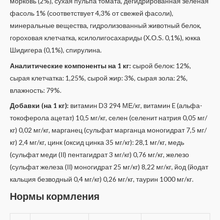
морковь (2%), сухая пульпа томата, дегидрированная зеленая
фасоль 1% (соответствует 4,3% от свежей фасоли),
минеральные вещества, гидролизованный животный белок,
гороховая клетчатка, ксилолигосахариды (Х.О.S. 0,1%), юкка
Шидигера (0,1%), спирулина.
Аналитические компоненты на 1 кг:
сырой белок: 12%,
сырая клетчатка: 1,25%, сырой жир: 3%, сырая зола: 2%,
влажность: 79%.
Добавки (на 1 кг):
витамин D3 294 МЕ/кг, витамин E (альфа-
токоферола ацетат) 10,5 мг/кг, селен (селенит натрия 0,05 мг/
кг) 0,02 мг/кг, марганец (сульфат марганца моногидрат 7,5 мг/
кг) 2,4 мг/кг, цинк (оксид цинка 35 мг/кг): 28,1 мг/кг, медь
(сульфат меди (II) пентагидрат 3 мг/кг) 0,76 мг/кг, железо
(сульфат железа (II) моногидрат 25 мг/кг) 8,22 мг/кг, йод (йодат
кальция безводный 0,4 мг/кг) 0,26 мг/кг, таурин 1000 мг/кг.
Нормы кормления