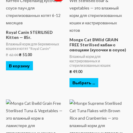
Royal Canin STERILISED
Kitten — 85г.
Monge Cat BWild GRAIN
Влажный корм для беременных
FREE Sterilised кабан с
кошек и котят "Royal Canin"
овощами (кусочки в соусе)
₴
62.00
₴
51.00
Влажный корм для
кастрированных и
В корзину
стерилизованных кошек
₴
49.00
Выбрать ...