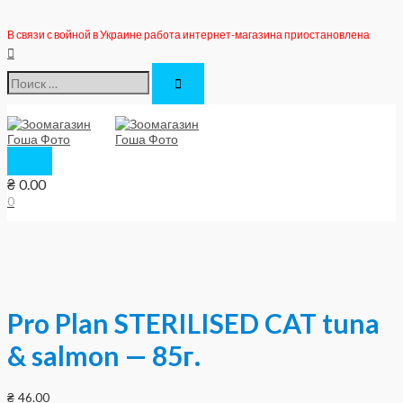
Перейти
к
В связи с войной в Украине работа интернет-магазина приостановлена
содержимому
Поиск
Поиск:
Главное
меню
₴
0.00
0
Pro Plan STERILISED CAT tuna
& salmon — 85г.
₴
46.00