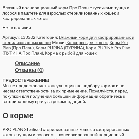
Влажный полнорационный корм Про План с кусочками тунца и
лосося в паштете для взрослых стерилизованных кошек и
кастрированных котов
Нет в наличии
Артикул:
138502
Категория:
Влажный корм для кастрированных и
стерилизованных кошек
Метки:
Консервы для кошек
,
Корм Pro
Plan (Про План)
,
Корм PURINA (ПУРИНА)
,
Корм PURINA Pro Plan
(ПУРИНА Про План)
,
Корма с рыбой для кошек
Описание
Отзывы (0)
ПРЕДОСТЕРЕЖЕНИЕ!
Мы не предоставляет консультацию по подбору кормов и не
несем ответственности за их применение. Пожалуйста, перед
покупкой для получения большей информации обратитесь к
ветеринарному врачу за рекомендацией.
О корме
PRO PLAN Sterilised стерилизованных кошек и кастрированных
котов с тунцом и лососем — консервированный порционный