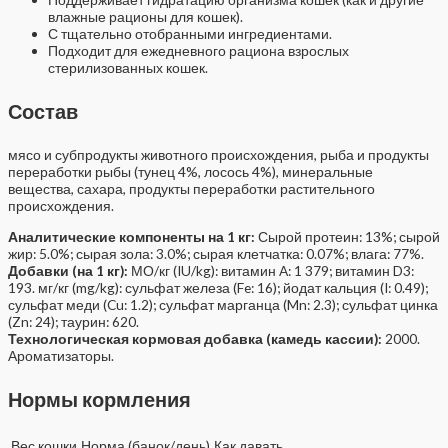
влажные рационы для кошек).
С тщательно отобранными ингредиентами.
Подходит для ежедневного рациона взрослых
стерилизованных кошек.
Состав
мясо и субпродукты животного происхождения, рыба и продукты
переработки рыбы (тунец 4%, лосось 4%), минеральные
вещества, сахара, продукты переработки растительного
происхождения.
Аналитические компоненты на 1 кг:
Сырой протеин: 13%; сырой
жир: 5.0%; сырая зола: 3.0%; сырая клетчатка: 0.07%; влага: 77%.
Добавки (на 1 кг):
МО/кг (IU/kg): витамин A: 1 379; витамин D3:
193. мг/кг (mg/kg): сульфат железа (Fe: 16); йодат кальция (I: 0.49);
сульфат меди (Cu: 1.2); сульфат марганца (Mn: 2.3); сульфат цинка
(Zn: 24); таурин: 620.
Технологическая кормовая добавка (камедь кассии):
2000.
Ароматизаторы.
Нормы кормления
Вес кошки
Норма (банок/день)
Как давать