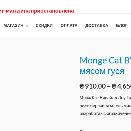
нет-магазина приостановлена
МАГАЗИН
СКИДКИ
ОПЛАТА
ДОСТАВКА
БЛОГ
Monge Cat B
мясом гуся
₴
910.00
–
₴
4,65
Монж Кэт Бивайлд Лоу Гр
низкозерновой корм с мяс
разработан с ограниченн