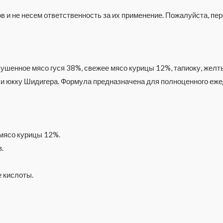
 и не несем ответственность за их применение. Пожалуйста, п
ушенное мясо гуся 38%, свежее мясо курицы 12%, тапиоку, желтый
и юкку Шидигера. Формула предназначена для полноценного ежед
мясо курицы 12%.
.
 кислоты.