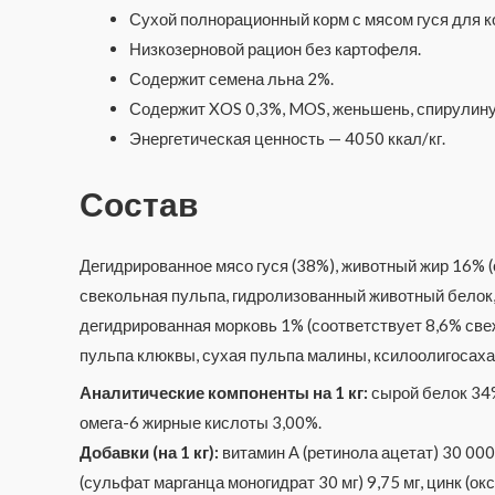
Сухой полнорационный корм с мясом гуся для к
Низкозерновой рацион без картофеля.
Содержит семена льна 2%.
Содержит XOS 0,3%, MOS, женьшень, спирулину
Энергетическая ценность — 4050 ккал/кг.
Состав
Дегидрированное мясо гуся (38%), животный жир 16% (о
свекольная пульпа, гидролизованный животный белок,
дегидрированная морковь 1% (соответствует 8,6% свеж
пульпа клюквы, сухая пульпа малины, ксилоолигосаха
Аналитические компоненты на 1 кг:
сырой белок 34%
омега-6 жирные кислоты 3,00%.
Добавки (на 1 кг):
витамин А (ретинола ацетат) 30 000 
(сульфат марганца моногидрат 30 мг) 9,75 мг, цинк (окс