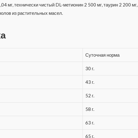
1,04 мг, технически чистый DL-метионин 2 500 мг, таурин 2 200 мг,
олов из растительных масел.
ка
Суточная норма
30 г.
43 г.
52 г.
58 г.
63 г.
65 г.