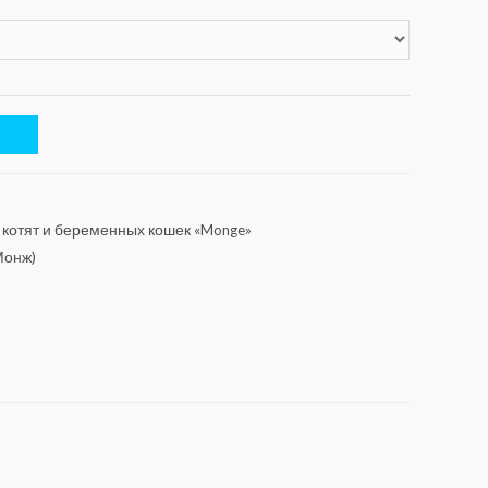
 котят и беременных кошек «Monge»
Монж)