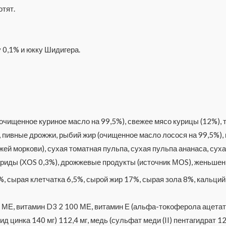
отят.
 0,1% и юкку Шидигера.
чищенное куриное масло на 99,5%), свежее мясо курицы (12%), та
 пивные дрожжи, рыбий жир (очищенное масло лосося на 99,5%),
ей моркови), сухая томатная пульпа, сухая пульпа ананаса, суха
риды (ХОS 0,3%), дрожжевые продукты (источник МОS), женьшень,
, сырая клетчатка 6,5%, сырой жир 17%, сырая зола 8%, кальций
МЕ, витамин D3 2 100 МЕ, витамин Е (альфа-токоферола ацетат) 9
ид цинка 140 мг) 112,4 мг, медь (сульфат меди (II) пентагидрат 12