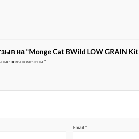
зыв на “Monge Cat BWild LOW GRAIN Kitt
ьные поля помечены
*
Email
*