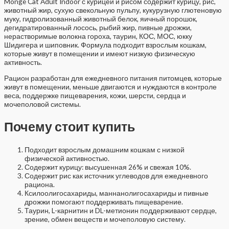
Monge Cat Adult Indoor с курицей и рисом содержит курицу, рис,
животный жир, сухую свекольную пульпу, кукурузную глютеновую
муку, гидролизованный животный белок, яичный порошок,
дегидратированный лосось, рыбий жир, пивные дрожжи,
нерастворимые волокна гороха, таурин, КОС, МОС, юкку
Шидигера и шиповник. Формула подходит взрослым кошкам,
которые живут в помещении и имеют низкую физическую
активность.
Рацион разработан для ежедневного питания питомцев, которые
живут в помещении, меньше двигаются и нуждаются в контроле
веса, поддержке пищеварения, кожи, шерсти, сердца и
мочеполовой системы.
Почему стоит купить
Подходит взрослым домашним кошкам с низкой
физической активностью.
Содержит курицу: высушенная 26% и свежая 10%.
Содержит рис как источник углеводов для ежедневного
рациона.
Ксилоолигосахариды, маннанолигосахариды и пивные
дрожжи помогают поддерживать пищеварение.
Таурин, L-карнитин и DL-метионин поддерживают сердце,
зрение, обмен веществ и мочеполовую систему.