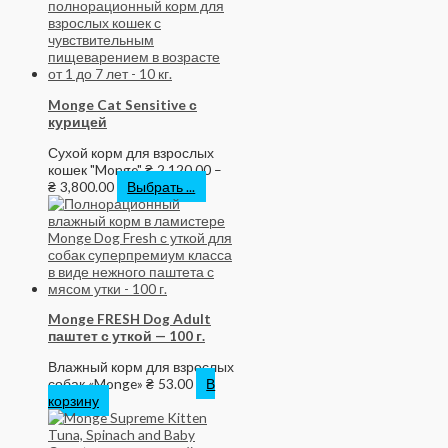
Monge Cat Sensitive с
курицей
Сухой корм для взрослых
кошек "Monge"
₴
2,120.00
–
₴
3,800.00
Выбрать ...
Monge FRESH Dog Adult
паштет с уткой — 100 г.
Влажный корм для взрослых
собак «Monge»
₴
53.00
В
корзину