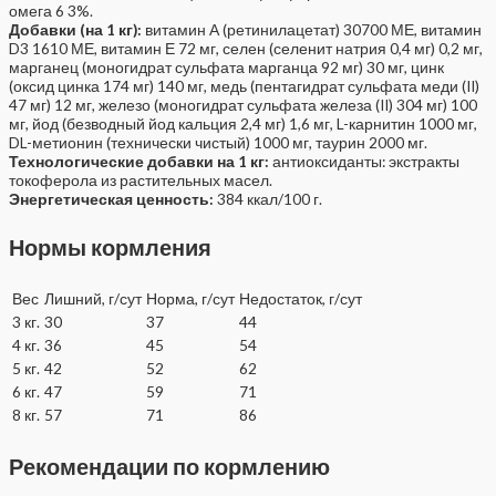
омега 6 3%.
Добавки (на 1 кг):
витамин А (ретинилацетат) 30700 МЕ, витамин
D3 1610 МЕ, витамин Е 72 мг, селен (селенит натрия 0,4 мг) 0,2 мг,
марганец (моногидрат сульфата марганца 92 мг) 30 мг, цинк
(оксид цинка 174 мг) 140 мг, медь (пентагидрат сульфата меди (II)
47 мг) 12 мг, железо (моногидрат сульфата железа (II) 304 мг) 100
мг, йод (безводный йод кальция 2,4 мг) 1,6 мг, L-карнитин 1000 мг,
DL-метионин (технически чистый) 1000 мг, таурин 2000 мг.
Технологические добавки на 1 кг:
антиоксиданты: экстракты
токоферола из растительных масел.
Энергетическая ценность:
384 ккал/100 г.
Нормы кормления
Вес
Лишний, г/сут
Норма, г/сут
Недостаток, г/сут
3 кг.
30
37
44
4 кг.
36
45
54
5 кг.
42
52
62
6 кг.
47
59
71
8 кг.
57
71
86
Рекомендации по кормлению