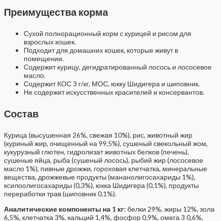
Преимущества корма
Сухой полнорационный корм с курицей и рисом для
взрослых кошек.
Подходит для домашних кошек, которые живут в
помещении.
Содержит курицу, дегидратированный лосось и лососевое
масло.
Содержит КОС 3 г/кг, МОС, юкку Шидигера и шиповник.
Не содержит искусственных красителей и консервантов.
Состав
Курица (высушенная 26%, свежая 10%), рис, животный жир
(куриный жир, очищенный на 99,5%), сушеный свекольный жом,
кукурузный глютен, гидролизат животных белков (печень),
сушеные яйца, рыба (сушеный лосось), рыбий жир (лососевое
масло 1%), пивные дрожжи, гороховая клетчатка, минеральные
вещества, дрожжевые продукты (мананолигосахариды 1%),
ксилоолигосахариды (0,3%), юкка Шидигера (0,1%), продукты
переработки трав (шиповник 0,1%).
Аналитические компоненты на 1 кг:
белки 29%, жиры 12%, зола
6,5%, клетчатка 3%, кальций 1,4%, фосфор 0,9%, омега 3 0,6%,