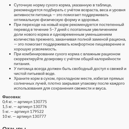
Суточную норму сухого корма, указанную в таблице,
рекомендуется подбирать с учётом возраста, веса и уровня
активности питомца — это помогает поддерживать
оптимальную физическую форму и здоровье.
При переходе на новый корм рекомендуется постепенный
перевод в течение 5–7 дней с поэтапным увеличением
доли нового корма и одновременным уменьшением
количества прежнего, заканчивая полной заменой рациона,
— это помогает поддерживать комфортное пищеварение и
хорошую усвояемость.
При комбинировании сухого корма с влажным рационом
скорректируйте дозировку с учётом общей калорийности
питания.
У питомца всегда должен быть свободный доступ к свежей и
чистой питьевой воде.
Храните корм в сухом, прохладном месте, избегая прямых
солнечных лучей, плотно закрывая упаковку после каждого
использования для сохранения свежести и вкуса.
Фасовка:
0,4 кг. — артикул 130775
1,5 кг. — артикул 130776
5 кг. — артикул 179522
10 кг. — артикул 130777
Отзывы