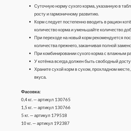
Суточную норму сухого корма, указанную в табл
росту и гармоничному развитию.
Корм следует постепенно вводить в рацион кот
количество корма и уменьшайте количество доб
При переходе на новый корм рекомендуется по
количества прежнего, заканчивая полной замен
При комбинировании сухого корма с влажным ра
У котёнка всегда должен быть свободный доступ
Храните сухой корм в сухом, прохладном месте
вкуса.
Фасовка:
0,4 кг. — артикул 130765
1,5 кг. — артикул 130766
5 кг. — артикул 179518
10 кг. — артикул 192387