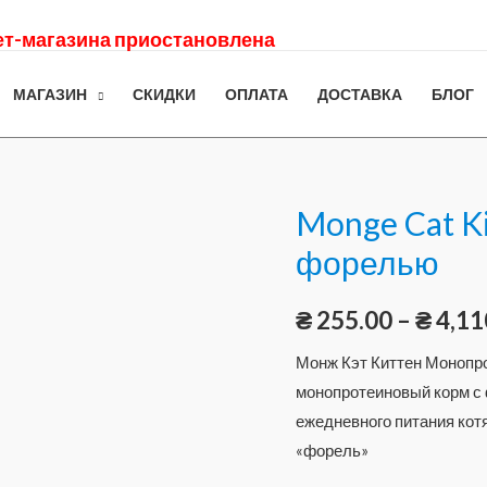
нет-магазина приостановлена
МАГАЗИН
СКИДКИ
ОПЛАТА
ДОСТАВКА
БЛОГ
Monge Cat Ki
форелью
₴
255.00
–
₴
4,11
Монж Кэт Киттен Монопр
монопротеиновый корм с 
ежедневного питания кот
«форель»