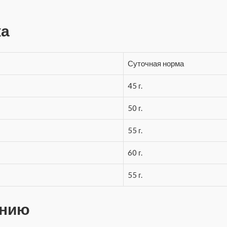
ка
Суточная норма
45 г.
50 г.
55 г.
60 г.
55 г.
ению