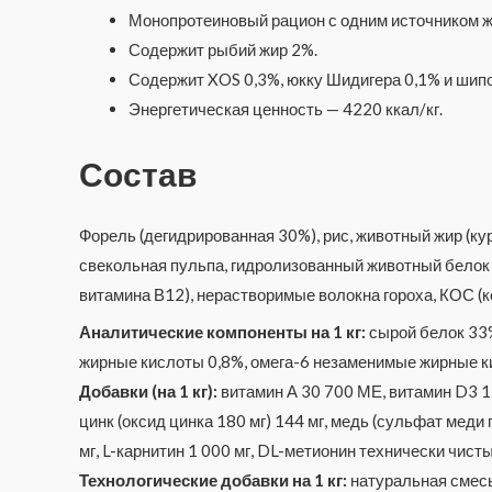
Монопротеиновый рацион с одним источником ж
Содержит рыбий жир 2%.
Содержит XOS 0,3%, юкку Шидигера 0,1% и шипо
Энергетическая ценность — 4220 ккал/кг.
Состав
Форель (дегидрированная 30%), рис, животный жир (ку
свекольная пульпа, гидролизованный животный белок 
витамина В12), нерастворимые волокна гороха, КОС (к
Аналитические компоненты на 1 кг:
сырой белок 33%
жирные кислоты 0,8%, омега-6 незаменимые жирные к
Добавки (на 1 кг):
витамин А 30 700 МЕ, витамин D3 1 6
цинк (оксид цинка 180 мг) 144 мг, медь (сульфат меди 
мг, L-карнитин 1 000 мг, DL-метионин технически чистый
Технологические добавки на 1 кг:
натуральная смесь