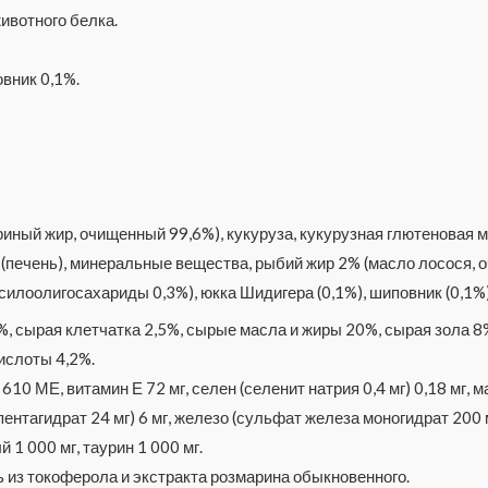
ивотного белка.
вник 0,1%.
риный жир, очищенный 99,6%), кукуруза, кукурузная глютеновая 
(печень), минеральные вещества, рыбий жир 2% (масло лосося, 
силоолигосахариды 0,3%), юкка Шидигера (0,1%), шиповник (0,1%)
, сырая клетчатка 2,5%, сырые масла и жиры 20%, сырая зола 8
ислоты 4,2%.
10 МЕ, витамин Е 72 мг, селен (селенит натрия 0,4 мг) 0,18 мг, м
пентагидрат 24 мг) 6 мг, железо (сульфат железа моногидрат 200 мг
 1 000 мг, таурин 1 000 мг.
 из токоферола и экстракта розмарина обыкновенного.