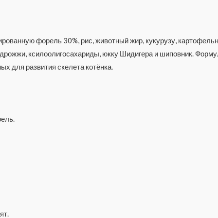
ированную форель 30%, рис, животный жир, кукурузу, картофель
 дрожжи, ксилоолигосахариды, юкку Шидигера и шиповник. Форм
ых для развития скелета котёнка.
ель.
ят.