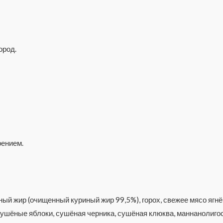
ород.
рением.
ый жир (очищенный куриный жир 99,5%), горох, свежее мясо ягн
сушёные яблоки, сушёная черника, сушёная клюква, маннанолиго