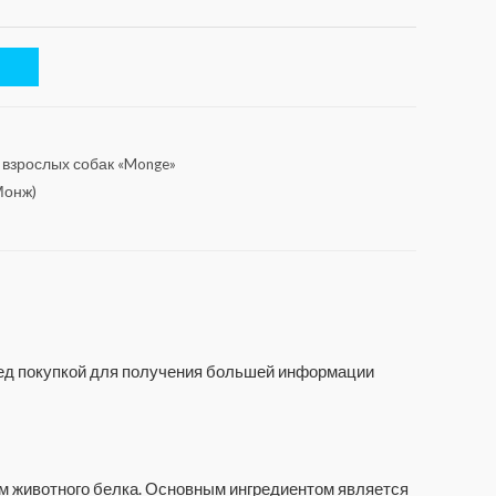
 взрослых собак «Monge»
Монж)
еред покупкой для получения большей информации
ем животного белка. Основным ингредиентом является