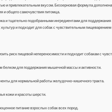
стью и привлекательным вкусом. Беззерновая формула дополнен
я и общего самочувствия питомца.
нка и тщательно подобранными ингредиентами для поддержания
 культур и подходит для собак с чувствительным пищеварением
низить риск пищевой непереносимости и подходит собакам с чув
м белком для поддержания мышечной массы и активности.
ненты для нормальной работы желудочно-кишечного тракта.
ья кожи и красоты шерсти.
ценное питание взрослых собак всех пород.