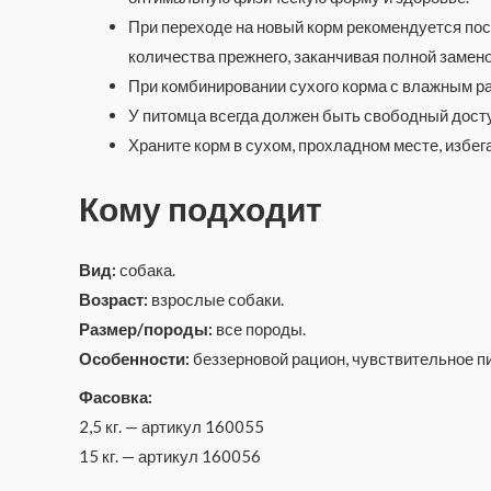
При переходе на новый корм рекомендуется по
количества прежнего, заканчивая полной замен
При комбинировании сухого корма с влажным ра
У питомца всегда должен быть свободный доступ
Храните корм в сухом, прохладном месте, избег
Кому подходит
Вид:
собака.
Возраст:
взрослые собаки.
Размер/породы:
все породы.
Особенности:
беззерновой рацион, чувствительное п
Фасовка:
2,5 кг. — артикул 160055
15 кг. — артикул 160056