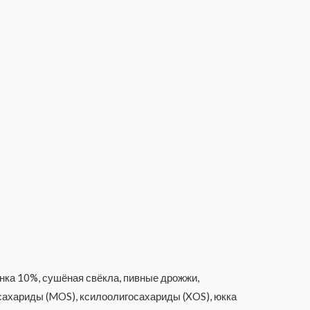
ёнка 10%, сушёная свёкла, пивные дрожжи,
сахариды (MOS), ксилоолигосахариды (XOS), юкка