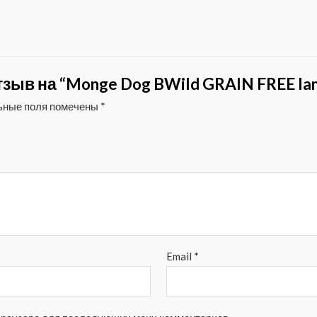
тзыв на “Monge Dog BWild GRAIN FREE la
ьные поля помечены
*
Email
*