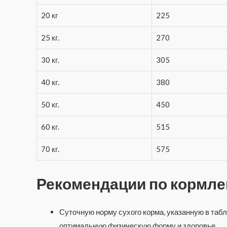
20 кг
225
25 кг.
270
30 кг.
305
40 кг.
380
50 кг.
450
60 кг.
515
70 кг.
575
Рекомендации по кормл
Суточную норму сухого корма, указанную в табл
оптимальную физическую форму и здоровье.