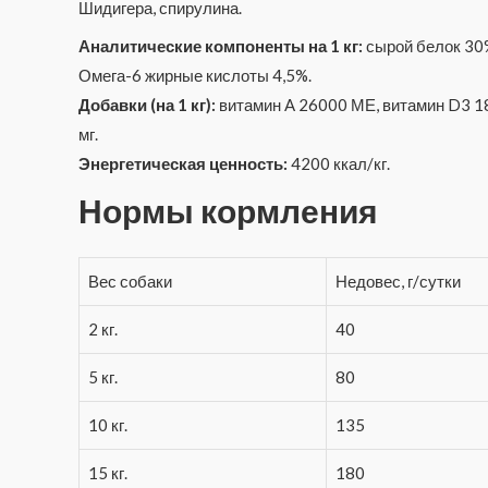
Шидигера, спирулина.
Аналитические компоненты на 1 кг:
сырой белок 30%
Омега-6 жирные кислоты 4,5%.
Добавки (на 1 кг):
витамин A 26000 МЕ, витамин D3 1800
мг.
Энергетическая ценность:
4200 ккал/кг.
Нормы кормления
Вес собаки
Недовес, г/сутки
2 кг.
40
5 кг.
80
10 кг.
135
15 кг.
180