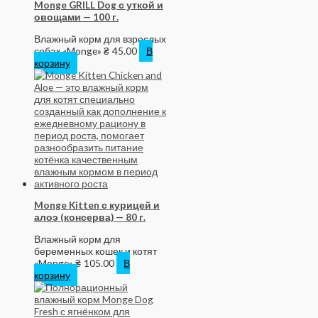
Monge GRILL Dog с уткой и
овощами — 100 г.
Влажный корм для взрослых
собак «Monge»
₴
45.00
В
корзину
Monge Kitten с курицей и
алоэ (консерва) — 80 г.
Влажный корм для
беременных кошек и котят
«Monge»
₴
105.00
В
корзину