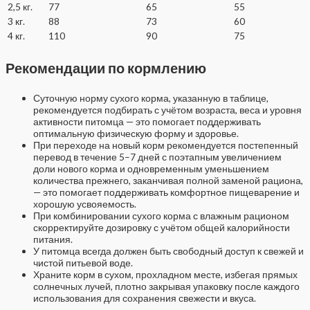
2,5 кг.
77
65
55
3 кг.
88
73
60
4 кг.
110
90
75
Рекомендации по кормлению
Суточную норму сухого корма, указанную в таблице,
рекомендуется подбирать с учётом возраста, веса и уровня
активности питомца — это помогает поддерживать
оптимальную физическую форму и здоровье.
При переходе на новый корм рекомендуется постепенный
перевод в течение 5–7 дней с поэтапным увеличением
доли нового корма и одновременным уменьшением
количества прежнего, заканчивая полной заменой рациона,
— это помогает поддерживать комфортное пищеварение и
хорошую усвояемость.
При комбинировании сухого корма с влажным рационом
скорректируйте дозировку с учётом общей калорийности
питания.
У питомца всегда должен быть свободный доступ к свежей и
чистой питьевой воде.
Храните корм в сухом, прохладном месте, избегая прямых
солнечных лучей, плотно закрывая упаковку после каждого
использования для сохранения свежести и вкуса.