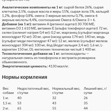
Аналитические компоненты на 1 кг:
сырой белок 26%, сырая
клетчатка 2,5%, сырые масла и жиры 15%, сырая зола 5%, кальций
1,2%, фосфор 0,8%, омега-3 жирные кислоты 0,7%, омега-6
жирные кислоты 4,4%, соотношение Омега-6/Омега-3 = 6.
Добавки (на 1 кг):
витамин А (ретинол ацетат) 30 700 МЕ,
витамин D3 1 610 МЕ, витамин Е (альфа токоферол ацетат) 72 мг,
селен (селенит натрия 0,4 мг): 0,2 мг, марганец (сульфат марганца
моногидрат 92 мг): 30 мг, цинк (оксид цинка 174 мг): 140 мг, медь
(сульфат меди пентагидрат 47 мг): 12 мг, железо (сульфат железа
моногидрат 304 мг): 100 мг, йод (йодат кальция 2,4 мг): 1,6 мг, L-
карнитин 150 мг, DL-метионин технически чистый 1 400 мг.
Технологические добавки на 1 кг:
антиоксиданты —
натуральная смесь из токоферола и экстракта розмарина
обыкновенного.
Энергетическая ценность:
4130 ккал/кг.
Нормы кормления
Вес
Недостаточный вес,
Нормальный вес,
Лишний вес, г/
собаки
г/сутки
г/сутки
сутки
1 кг.
40
32
26
1,5 кг.
53
43
35
2 кг.
65
55
44