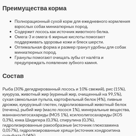
Преимущества корма
Полнорационный сухой корм для ежедневного кормления
взрослых собак миниатюрных пород.
Содержит лосось как источник животного белка.
Омега-3 и омега-6 жирные кислоты помогают
поддерживать здоровье кожи и блеск шерсти.
Оптимальная форма и размер гранул удобны для собак
миниатюрных пород.
Гранулы помогают очищать зубы от налёта и
предупреждать появление зубного камня.
Состав
Рыба (30% дегидрированный лосось и 10% свежий), рис (15%),
кукуруза, животный жир (куриный жир, очищенный на 99,5%),
сухая свекольная пульпа, картофельный белок (4%), пивные
дрожжи, кукурузный глютен, гидролизованный животный белок
(печень), рыбий жир (масло лосося 1%), минеральные вещества,
маннанолигосахариды (MOS 1%), ксилоолигосахариды (XOS
0,3%), юкка Шидигера (0,3%), спирулина (0,3%),
гидролизированные ракообразные (источник глюкозамина
0,057%), гидролизированные хрящи (источник хондроитина
сульфата 0,04%).