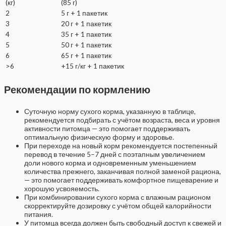
(кг)
(85 г)
2
5 г + 1 пакетик
3
20 г + 1 пакетик
4
35 г + 1 пакетик
5
50 г + 1 пакетик
6
65 г + 1 пакетик
>6
+15 г/кг + 1 пакетик
Рекомендации по кормлению
Суточную норму сухого корма, указанную в таблице,
рекомендуется подбирать с учётом возраста, веса и уровня
активности питомца — это помогает поддерживать
оптимальную физическую форму и здоровье.
При переходе на новый корм рекомендуется постепенный
перевод в течение 5–7 дней с поэтапным увеличением
доли нового корма и одновременным уменьшением
количества прежнего, заканчивая полной заменой рациона,
— это помогает поддерживать комфортное пищеварение и
хорошую усвояемость.
При комбинировании сухого корма с влажным рационом
скорректируйте дозировку с учётом общей калорийности
питания.
У питомца всегда должен быть свободный доступ к свежей и