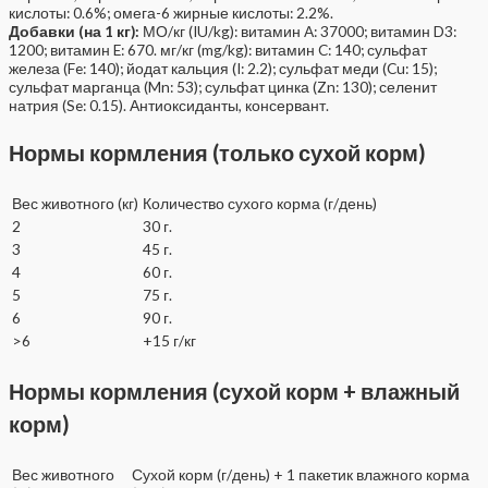
кислоты: 0.6%; омега-6 жирные кислоты: 2.2%.
Добавки (на 1 кг):
МО/кг (IU/kg): витамин A: 37000; витамин D3:
1200; витамин E: 670. мг/кг (mg/kg): витамин C: 140; сульфат
железа (Fe: 140); йодат кальция (I: 2.2); сульфат меди (Cu: 15);
сульфат марганца (Mn: 53); сульфат цинка (Zn: 130); селенит
натрия (Se: 0.15). Антиоксиданты, консервант.
Нормы кормления (только сухой корм)
Вес животного (кг)
Количество сухого корма (г/день)
2
30 г.
3
45 г.
4
60 г.
5
75 г.
6
90 г.
>6
+15 г/кг
Нормы кормления (сухой корм + влажный
корм)
Вес животного
Сухой корм (г/день) + 1 пакетик влажного корма