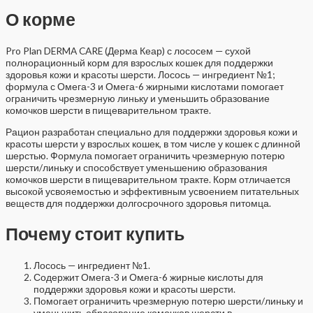
О корме
Pro Plan DERMA CARE (Дерма Кеар) с лососем — сухой
полнорационный корм для взрослых кошек для поддержки
здоровья кожи и красоты шерсти. Лосось — ингредиент №1;
формула с Омега-3 и Омега-6 жирными кислотами помогает
ограничить чрезмерную линьку и уменьшить образование
комочков шерсти в пищеварительном тракте.
Рацион разработан специально для поддержки здоровья кожи и
красоты шерсти у взрослых кошек, в том числе у кошек с длинной
шерстью. Формула помогает ограничить чрезмерную потерю
шерсти/линьку и способствует уменьшению образования
комочков шерсти в пищеварительном тракте. Корм отличается
высокой усвояемостью и эффективным усвоением питательных
веществ для поддержки долгосрочного здоровья питомца.
Почему стоит купить
Лосось — ингредиент №1.
Содержит Омега-3 и Омега-6 жирные кислоты для
поддержки здоровья кожи и красоты шерсти.
Помогает ограничить чрезмерную потерю шерсти/линьку и
уменьшить образование комочков шерсти в