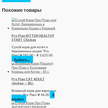
Похожие товары
Pro Plan KITTEN HEALTHY
START Chicken
Сухой корм для котят и
беременных кошек "Pro
Plan"
₴
181.00
–
₴
3,625.00
Выбрать ...
Pro Plan CAT АDULT
chicken — 85г.
Влажный корм для взрослых
кошек «Pro Plan»
₴
46.00
В
корзину