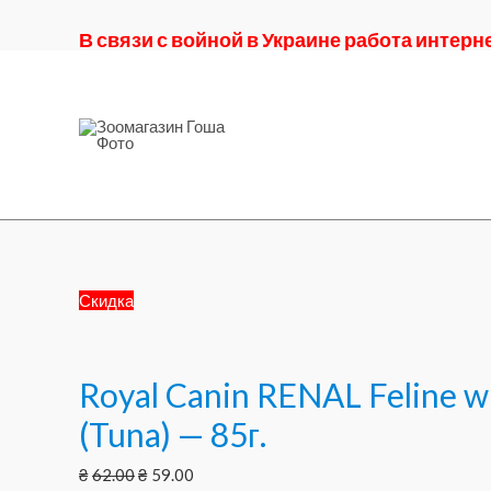
В связи с войной в Украине работа интер
Скидка
Royal Canin RENAL Feline wi
(Tuna) — 85г.
₴
62.00
₴
59.00