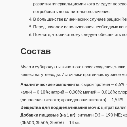
развития гиперкальциемии кота следует перевес
потребовать дополнительного лечения.
В большинстве клинических случаев рацион Ren
Перед началом использования необходима конс
Помните, что животному следует обеспечить по
Состав
Мясо и субпродукты животного происхождения, злаки,
вещества, углеводы. Источники протеинов: куриное мяс
Аналитические компоненты:
сырой протеин — 6,6%; 
калий — 0,18%; натрий — 0,08%; магний — 0,016%; хл
(линолевая кислота; арахидоновая кислота) — 1,54%.
Вещества для подщелачивания мочи:
цитрат калия;
Добавки пищевые (на 1 кг):
витамин D3 — 190 MЕ; желе
(3b603, 3b605, 3b606) — 14 мг.