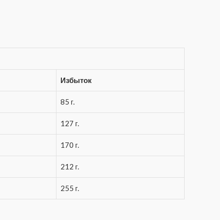
Избыток
85 г.
127 г.
170 г.
212 г.
255 г.