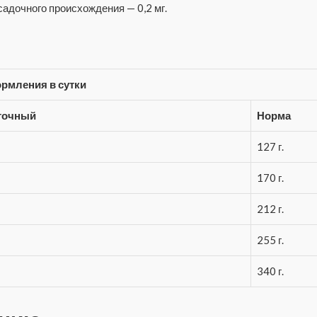
адочного происхождения — 0,2 мг.
рмления в сутки
точный
Норма
127 г.
170 г.
212 г.
255 г.
340 г.