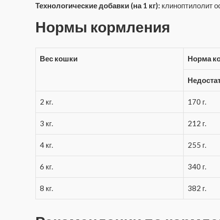
Технологические добавки (на 1 кг):
клиноптилолит ос
Нормы кормления
Вес кошки
Норма ко
Недоста
2 кг.
170 г.
3 кг.
212 г.
4 кг.
255 г.
6 кг.
340 г.
8 кг.
382 г.