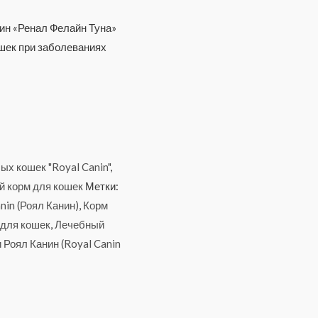
нин «Ренал Фелайн Туна»
ошек при заболеваниях
х кошек "Royal Canin"
,
 корм для кошек
Метки:
nin (Роял Канин)
,
Корм
 для кошек
,
Лечебный
 Роял Канин (Royal Canin