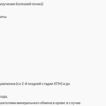
изучения болезней почек))
литы
иапазона (со 2-й поздней стадии ХПН) и до
хода.
зателями минерального обмена в крови: в случае