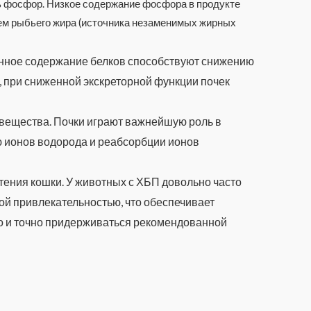
ь фосфор. Низкое содержание фосфора в продукте
ем рыбьего жира (источника незаменимых жирных
ванное содержание белков способствуют снижению
, при сниженной экскреторной функции почек
 вещества. Почки играют важнейшую роль в
 ионов водорода и реабсорбции ионов
ения кошки. У животных с ХБП довольно часто
ой привлекательностью, что обеспечивает
то и точно придерживаться рекомендованной