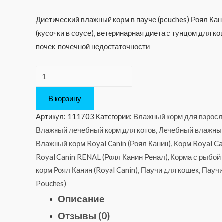
Диетический влажный корм в пауче (pouches) Роял Ка
(кусочки в соусе), ветеринарная диета с тунцом для к
почек, почечной недостаточности
Количество
Royal
В корзину
Canin
RENAL
Артикул:
111703
Категории:
Влажный корм для взрослы
Feline
Влажный лечебный корм для котов
,
Лечебный влажный
with
Влажный корм Royal Canin (Роял Канин)
,
Корм Royal Ca
Fish
Royal Canin RENAL (Роял Канин Ренал)
,
Корма с рыбой
(Tuna)
корм Роял Канин (Royal Canin)
,
Паучи для кошек
,
Паучи
—
Pouches)
85г.
Описание
Отзывы (0)