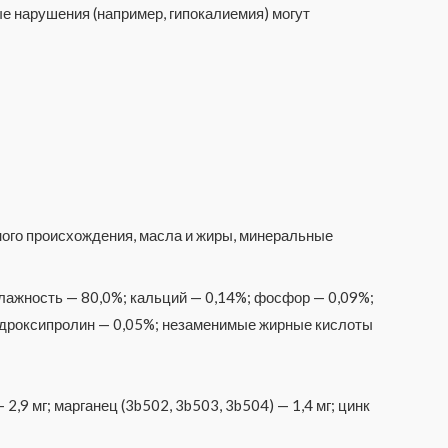
ые нарушения (например, гипокалиемия) могут
ного происхождения, масла и жиры, минеральные
влажность — 80,0%; кальций — 0,14%; фосфор — 0,09%;
 гидроксипролин — 0,05%; незаменимые жирные кислоты
2,9 мг; марганец (3b502, 3b503, 3b504) — 1,4 мг; цинк