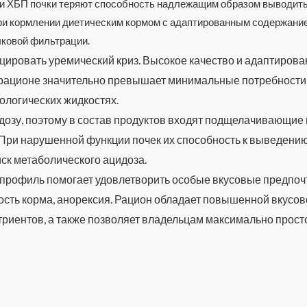
ри ХБП почки теряют способность надлежащим образом выводит
ри кормлении диетическим кормом с адаптированным содержани
чковой фильтрации.
оцировать уремический криз. Высокое качество и адаптиро
в рационе значительно превышает минимальные потребности
ологических жидкостях.
дозу, поэтому в состав продуктов входят подщелачивающие
При нарушенной функции почек их способность к выведению
иск метаболического ацидоза.
рофиль помогает удовлетворить особые вкусовые предпочт
сть корма, анорексия. Рацион обладает повышенной вкусов
триентов, а также позволяет владельцам максимально прос