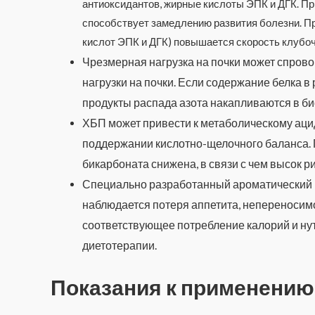
антиоксидантов, жирные кислоты ЭПК и ДГК. П
способствует замедлению развития болезни. П
кислот ЭПК и ДГК) повышается скорость клубо
Чрезмерная нагрузка на почки может спров
нагрузки на почки. Если содержание белка 
продукты распада азота накапливаются в би
ХБП может привести к метаболическому аци
поддержании кислотно-щелочного баланса. 
бикарбоната снижена, в связи с чем высок р
Специально разработанный ароматический п
наблюдается потеря аппетита, непереносимо
соответствующее потребление калорий и ну
диетотерапии.
Показания к применению