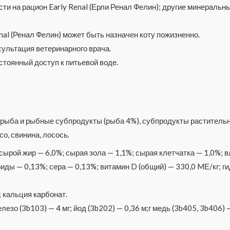
ти на рацион Early Renal (Ерли Ренал Фелин); другие минеральн
al (Ренал Фелин) может быть назначен коту пожизненно.
ультация ветеринарного врача.
стоянный доступ к питьевой воде.
 рыба и рыбные субпродукты (рыба 4%), субпродукты раститель
о, свинина, лосось.
сырой жир — 6,0%; сырая зола — 1,1%; сырая клетчатка — 1,0%; 
ориды — 0,13%; сера — 0,13%; витамин D (общий) — 330,0 MЕ/кг;
 кальция карбонат.
зо (3b103) — 4 мг; йод (3b202) — 0,36 м;г медь (3b405, 3b406) — 