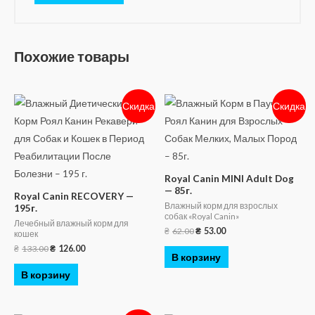
Похожие товары
Скидка
Скидка
Royal Canin MINI Adult Dog
— 85г.
Royal Canin RECOVERY —
Влажный корм для взрослых
195г.
собак «Royal Canin»
Лечебный влажный корм для
₴
62.00
₴
53.00
кошек
₴
133.00
₴
126.00
В корзину
В корзину