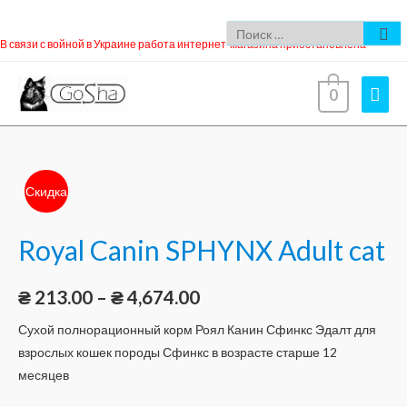
В связи с войной в Украине работа интернет-магазина приостановлена
0
Скидка
Royal Canin SPHYNX Adult cat
₴
213.00
–
₴
4,674.00
Сухой полнорационный корм Роял Канин Сфинкс Эдалт для
взрослых кошек породы Сфинкс в возрасте старше 12
месяцев