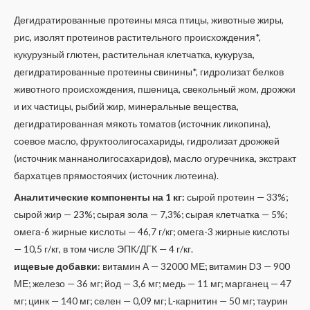
Дегидратированные протеины мяса птицы, животные жиры,
рис, изолят протеинов растительного происхождения*,
кукурузный глютен, растительная клетчатка, кукуруза,
дегидратированные протеины свинины*, гидролизат белков
животного происхождения, пшеница, свекольный жом, дрожжи
и их частицы, рыбий жир, минеральные вещества,
дегидратированная мякоть томатов (источник ликопина),
соевое масло, фруктоолигосахариды, гидролизат дрожжей
(источник маннанолигосахаридов), масло огуречника, экстракт
бархатцев прямостоячих (источник лютеина).
Аналитические компоненты на 1 кг:
сырой протеин — 33%;
сырой жир — 23%; сырая зола — 7,3%; сырая клетчатка — 5%;
омега-6 жирные кислоты — 46,7 г/кг; омега-3 жирные кислоты
— 10,5 г/кг, в том числе ЭПК/ДГК — 4 г/кг.
ищевые добавки:
витамин A — 32000 МЕ; витамин D3 — 900
МЕ; железо — 36 мг; йод — 3,6 мг; медь — 11 мг; марганец — 47
мг; цинк — 140 мг; селен — 0,09 мг; L-карнитин — 50 мг; таурин