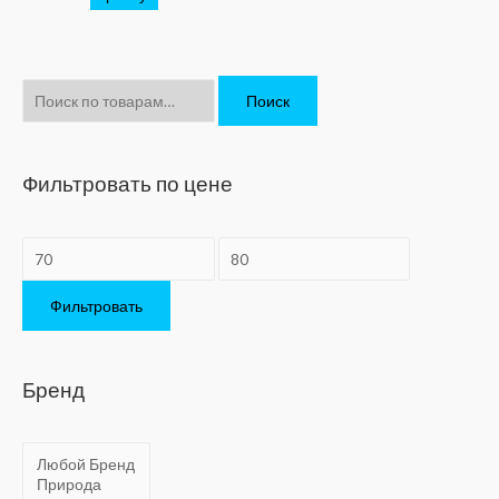
И
Поиск
с
к
а
Фильтровать по цене
т
ь
:
Фильтровать
Бренд