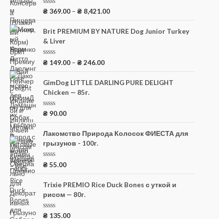
О
₴
369.00
–
₴
8,421.00
ц
е
н
Brit PREMIUM BY NATURE Dog Junior Turkey
к
& Liver
а
0
и
з
О
₴
149.00
–
₴
246.00
5
ц
е
н
GimDog LITTLE DARLING PURE DELIGHT
к
Chicken — 85г.
а
0
и
з
О
₴
90.00
5
ц
е
н
Лакомство Природа Колосок ФИЕСТА для
к
грызунов - 100г.
а
0
и
з
О
₴
55.00
5
ц
е
н
Trixie PREMIO Rice Duck Bones с уткой и
к
рисом — 80г.
а
0
и
з
О
₴
135.00