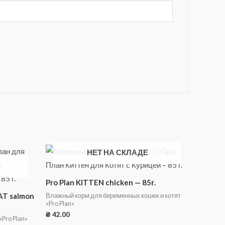
НЕТ НА СКЛАДЕ
Pro Plan KITTEN chicken — 85г.
Влажный корм для беременных кошек и котят
AT salmon
«Pro Plan»
₴
42.00
Pro Plan»