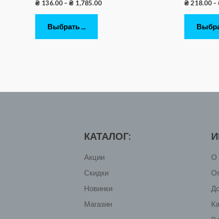
₴
136.00
–
₴
1,785.00
₴
218.00
–
Выбрать ...
Выбрат
КАТАЛОГ:
И
Акции
О 
Скидки
О
Новинки
Д
Магазин
Ка