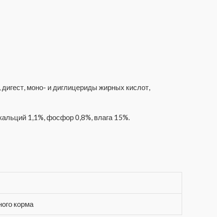
 дигест, моно- и диглицериды жирных кислот,
кальций 1,1%, фосфор 0,8%, влага 15%.
ного корма