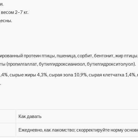
и.
весом 2–7 кг.
десны.
ированный протеин птицы, пшеница, сорбит, бентонит, жир птицы,
нты (пропилгаллат, бутилгидроксианизол, бутилгидрокситолуол).
,4%, сырые жиры 4,3%, сырая зола 10,9%, сырая клетчатка 1,4%, 
.
Как давать
Ежедневно, как лакомство; скорректируйте норму основ