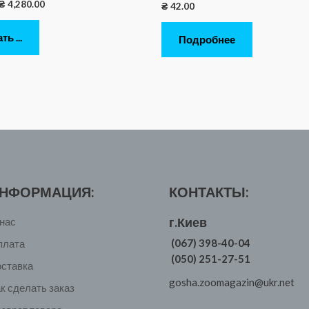
₴
4,280.00
₴
42.00
ь ...
Подробнее
НФОРМАЦИЯ:
КОНТАКТЫ:
г.Киев
нас
(067) 398-40-04
плата
(050) 251-27-51
оставка
gosha.zoomagazin@ukr.net
к сделать заказ