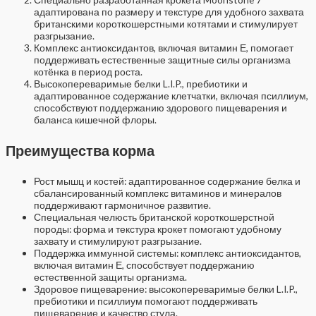
адаптирована по размеру и текстуре для удобного захвата
британскими короткошерстными котятами и стимулирует
разгрызание.
Комплекс антиоксидантов, включая витамин Е, помогает
поддерживать естественные защитные силы организма
котёнка в период роста.
Высокопереваримые белки L.I.P., пребиотики и
адаптированное содержание клетчатки, включая псиллиум,
способствуют поддержанию здорового пищеварения и
баланса кишечной флоры.
Преимущества корма
Рост мышц и костей: адаптированное содержание белка и
сбалансированный комплекс витаминов и минералов
поддерживают гармоничное развитие.
Специальная челюсть британской короткошерстной
породы: форма и текстура крокет помогают удобному
захвату и стимулируют разгрызание.
Поддержка иммунной системы: комплекс антиоксидантов,
включая витамин Е, способствует поддержанию
естественной защиты организма.
Здоровое пищеварение: высокопереваримые белки L.I.P.,
пребиотики и псиллиум помогают поддерживать
пищеварение и качество стула.