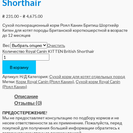
Shorthair
₴
231.00
–
₴
4,675.00
Сухой полнорационный корм Роял Канин Бритиш Шортхейр
Китен для котят породы Британской короткошерстной в возрасте
до 12 месяцев
Вес
Очистить
Количество Royal Canin KITTEN British Shorthair
В корзину
Артикул:
Н/Д
Категория:
Сухой корм для котят отдельных пород
Метки:
Корм Royal Canin (Роял Канин)
,
Сухой корм Royal Canin
(Роял Канин)
Описание
Отзывы (0)
ПРЕДОСТЕРЕЖЕНИЕ!
Мы не предоставляет консультацию по подбору кормов и не
несем ответственности за их применение. Пожалуйста, перед
покупкой для получения большей информации обратитесь к
ветеринарному врачу за рекомендацией.