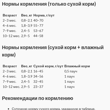
Нормы кормления (только сухой корм)
Возраст
Вес, кг
Норма, г/сут
2–3 мес.
0,8–2,1
40–70
4–6 мес.
1,8–3,9
55–77
7–9 мес.
2,4–5
53–67
10–12 мес.
2,9–5
44–58
Нормы кормления (сухой корм + влажный
корм)
Возраст
Вес, кг
Сухой корм, г/сут
Влажный корм
2–3 мес.
0,8–2,1
16–45
0,5 пауч
4–6 мес.
1,8–3,9
34–56
1 пауч
7–9 мес.
2,4–5
32–45
1 пауч
10–12 мес.
2,9–5
23–37
1 пауч
Рекомендации по кормлению
Суточную норму сухого корма, указанную в таблице,