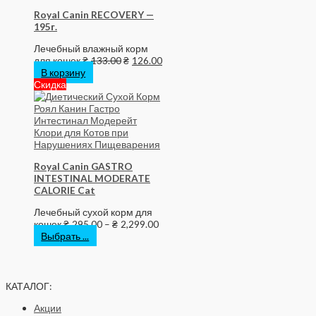
Royal Canin RECOVERY —
195г.
Лечебный влажный корм
для кошек
₴
133.00
₴
126.00
В корзину
Скидка
Royal Canin GASTRO
INTESTINAL MODERATE
CALORIE Cat
Лечебный сухой корм для
кошек
₴
295.00
–
₴
2,299.00
Выбрать ...
КАТАЛОГ:
Акции