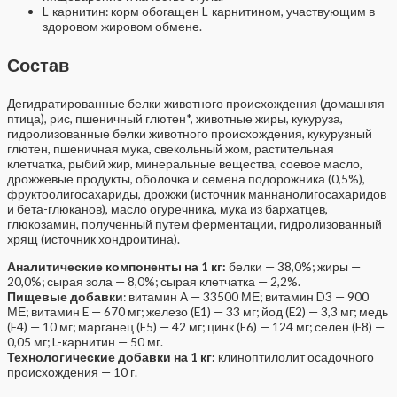
L-карнитин: корм обогащен L-карнитином, участвующим в
здоровом жировом обмене.
Состав
Дегидратированные белки животного происхождения (домашняя
птица), рис, пшеничный глютен*, животные жиры, кукуруза,
гидролизованные белки животного происхождения, кукурузный
глютен, пшеничная мука, свекольный жом, растительная
клетчатка, рыбий жир, минеральные вещества, соевое масло,
дрожжевые продукты, оболочка и семена подорожника (0,5%),
фруктоолигосахариды, дрожжи (источник маннанолигосахаридов
и бета-глюканов), масло огуречника, мука из бархатцев,
глюкозамин, полученный путем ферментации, гидролизованный
хрящ (источник хондроитина).
Аналитические компоненты на 1 кг:
белки — 38,0%; жиры —
20,0%; сырая зола — 8,0%; сырая клетчатка — 2,2%.
П
ищевые добавки
: витамин A — 33500 МЕ; витамин D3 — 900
МЕ; витамин E — 670 мг; железо (E1) — 33 мг; йод (E2) — 3,3 мг; медь
(E4) — 10 мг; марганец (E5) — 42 мг; цинк (E6) — 124 мг; селен (E8) —
0,05 мг; L-карнитин — 50 мг.
Технологические добавки на 1 кг:
клиноптилолит осадочного
происхождения — 10 г.