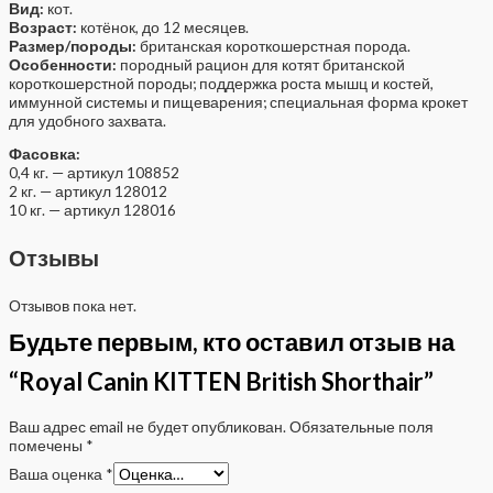
Вид:
кот.
Возраст:
котёнок, до 12 месяцев.
Размер/породы:
британская короткошерстная порода.
Особенности:
породный рацион для котят британской
короткошерстной породы; поддержка роста мышц и костей,
иммунной системы и пищеварения; специальная форма крокет
для удобного захвата.
Фасовка:
0,4 кг. — артикул 108852
2 кг. — артикул 128012
10 кг. — артикул 128016
Отзывы
Отзывов пока нет.
Будьте первым, кто оставил отзыв на
“Royal Canin KITTEN British Shorthair”
Ваш адрес email не будет опубликован.
Обязательные поля
помечены
*
Ваша оценка
*