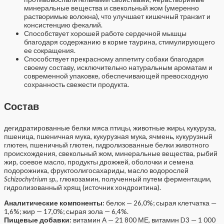
минеральные вещества и свекольный жом (умеренно
растворимые волокна), что улучшает кишечный транзит и
консистенцию фекалий.
Способствует хорошей работе сердечной мышцы
благодаря содержанию в корме таурина, стимулирующего
ее сокращения.
Способствует прекрасному аппетиту собаки благодаря
своему составу, исключительно натуральным ароматам и
современной упаковке, обеспечивающей превосходную
сохранность свежести продукта.
Состав
дегидратированные белки мяса птицы, животные жиры, кукуруза,
пшеница, пшеничная мука, кукурузная мука, ячмень, кукурузный
глютен, пшеничный глютен, гидролизованные белки животного
происхождения, свекольный жом, минеральные вещества, рыбий
жир, соевое масло, продукты дрожжей, оболочки и семена
подорожника, фруктоолигосахариды, масло водорослей
Schizochytrium sp.
, глюкозамин, полученный путем ферментации,
гидролизованный хрящ (источник хондроитина).
Аналитические компоненты:
белок — 26,0%; сырая клетчатка —
1,6%; жир — 17,0%; сырая зола — 6,4%.
Пищевые добавки:
витамин A — 21 800 МЕ, витамин D3 — 1 000