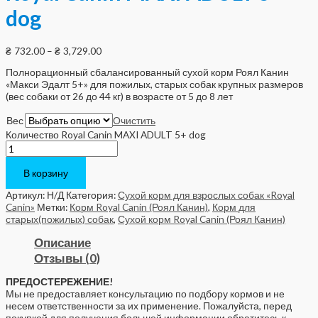
dog
₴
732.00
–
₴
3,729.00
Полнорационный сбалансированный сухой корм Роял Канин
«Макси Эдалт 5+» для пожилых, старых собак крупных размеров
(вес собаки от 26 до 44 кг) в возрасте от 5 до 8 лет
Вес
Очистить
Количество Royal Canin MAXI ADULT 5+ dog
В корзину
Артикул:
Н/Д
Категория:
Сухой корм для взрослых собак «Royal
Canin»
Метки:
Корм Royal Canin (Роял Канин)
,
Корм для
старых(пожилых) собак
,
Сухой корм Royal Canin (Роял Канин)
Описание
Отзывы (0)
ПРЕДОСТЕРЕЖЕНИЕ!
Мы не предоставляет консультацию по подбору кормов и не
несем ответственности за их применение. Пожалуйста, перед
покупкой для получения большей информации обратитесь к