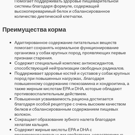
Помогает поддерживать здоровье пищеварительной
системы благодаря формуле, содержащей
высокопереваримый белок и сбалансированное
количество диетической клетчатки.
Преимущества корма
Адаптированное содержание питательных веществ
помогает сохранять нормальное функционирование
организма у собак крупных пород, проявляющих первые
признаки старения.
Содержит специальный комплекс антиоксидантов,
способствующий нейтрализации свободных радикалов.
Поддерживает здоровье костей и суставов у собак крупных
пород при повышенных нагрузках, .благодаря
повышенному содержанию глюкозамина и хондроитина, а
также жирным кислотам ЕРА и DHА, которые обладают
противовоспалительным действием.
Повышенная усваиваемость рациона достигается
благодаря особой рецептуре с очень высоким качеством
белков и сбалансированным содержанием пищевых
волокон.
Сокращает образование зубного налета благодаря
хелатам кальция.
Содержит жирные кислоты ЕРА и DHА с
противовоспалительными свойствами, нерастворимые