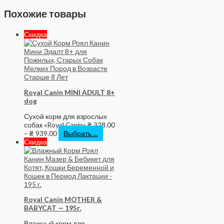
Похожие товары
Скидка
Royal Canin MINI ADULT 8+
dog
Сухой корм для взрослых
собак «Royal Canin»
₴
328.00
–
₴
939.00
Выбрать ...
Скидка
Royal Canin MOTHER &
BABYCAT — 195г.
Влажный корм для