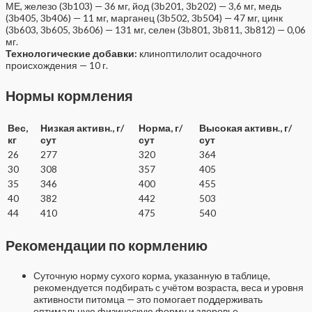
МЕ, железо (3b103) — 36 мг, йод (3b201, 3b202) — 3,6 мг, медь
(3b405, 3b406) — 11 мг, марганец (3b502, 3b504) — 47 мг, цинк
(3b603, 3b605, 3b606) — 131 мг, селен (3b801, 3b811, 3b812) — 0,06
мг.
Технологические добавки:
клиноптилолит осадочного
происхождения — 10 г.
Нормы кормления
Вес,
Низкая активн., г/
Норма, г/
Высокая активн., г/
кг
сут
сут
сут
26
277
320
364
30
308
357
405
35
346
400
455
40
382
442
503
44
410
475
540
Рекомендации по кормлению
Суточную норму сухого корма, указанную в таблице,
рекомендуется подбирать с учётом возраста, веса и уровня
активности питомца — это помогает поддерживать
оптимальную физическую форму и здоровье.