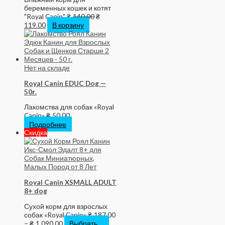
беременных кошек и котят
"Royal Canin"
₴
140.00
₴
119.00
В корзину
Нет на складе
Royal Canin EDUC Dog —
50г.
Лакомства для собак «Royal
Canin»
₴
50.00
Подробнее
Скидка
Royal Canin XSMALL ADULT
8+ dog
Сухой корм для взрослых
собак «Royal Canin»
₴
187.00
–
₴
1,090.00
Выбрать ...