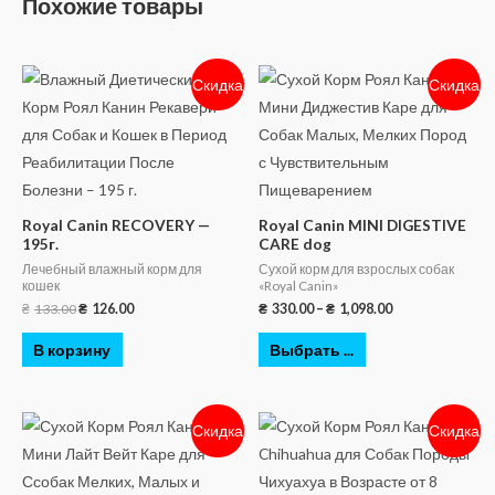
Похожие товары
Скидка
Скидка
Royal Canin RECOVERY —
Royal Canin MINI DIGESTIVE
195г.
CARE dog
Лечебный влажный корм для
Сухой корм для взрослых собак
кошек
«Royal Canin»
₴
133.00
₴
126.00
₴
330.00
–
₴
1,098.00
В корзину
Выбрать ...
Скидка
Скидка