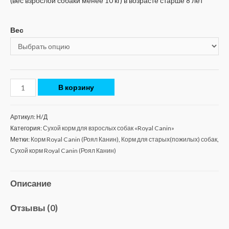
(вес взрослой собаки менее 10 кг) в возрасте старше 8 лет
Вес
В корзину
Артикул:
Н/Д
Категория:
Сухой корм для взрослых собак «Royal Canin»
Метки:
Корм Royal Canin (Роял Канин)
,
Корм для старых(пожилых) собак
,
Сухой корм Royal Canin (Роял Канин)
Описание
Отзывы (0)