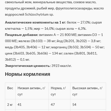
свекольный жом, минеральные вещества, соевое масло,
продукты дрожжей, рыбий жир, фруктоолигосахариды, масло
водорослей Schizochytrium sp.
Аналитические компоненты на 1 кг:
белок — 27,0%; сырая
клетчатка — 1,5%; жир — 16,0%; сырая зола — 6,3%.
Пищевые добавки:
витамин A — 21 800 МЕ; витамин D3 — 1
000 МЕ; железо (3b103) — 38 мг; йод (3b201, 3b202) — 3,8 мг;
медь (3b405, 3b406) — 12 мг; марганец (3b502, 3b504) — 50 мг;
цинк (3b603, 3b605, 3b606) — 134 мг; селен (3b801, 3b811,
3b812) — 0,1 мг.
Энергетическая ценность:
3923 ккал/кг.
Нормы кормления
Вес
Низкая активн., г/
Норма, г/
Высокая активн., г/
сут
сут
сут
2 кг
41
47
54